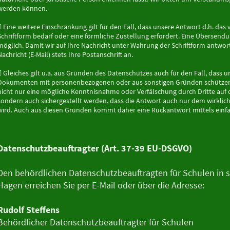
werden können.
 Eine weitere Einschränkung gilt für den Fall, dass unsere Antwort d.h. 
Schriftform bedarf oder eine förmliche Zustellung erfordert. Eine Übersendun
möglich. Damit wir auf Ihre Nachricht unter Wahrung der Schriftform antwort
Nachricht (E-Mail) stets Ihre Postanschrift an.
 Gleiches gilt u.a. aus Gründen des Datenschutzes auch für den Fall, das
Dokumenten mit personenbezogenen oder aus sonstigen Gründen schützens
nicht nur eine mögliche Kenntnisnahme oder Verfälschung durch Dritte au
sondern auch sichergestellt werden, dass die Antwort auch nur dem wirklic
wird. Auch aus diesen Gründen kommt daher eine Rückantwort mittels einfac
Datenschutzbeauftragter (Art. 37-39 EU-DSGVO)
Den behördlichen Datenschutzbeauftragten für Schulen in st
Hagen erreichen Sie per E-Mail oder über die Adresse:
Rudolf Steffens
Behördlicher Datenschutzbeauftragter für Schulen