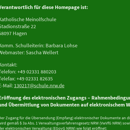
Verantwortlich für diese Homepage ist:
Katholische Meinolfschule
Stadionstraße 22
58097 Hagen
Komm. Schulleiterin: Barbara Lohse
Webmaster: Sascha Wellert
Kontakt:
Telefon:
+49 02331 880203
Telefax: +49 02331 82635
E-Mail:
130217@schule.nrw.de
Eröffnung des elektronischen Zugangs – Rahmenbedingu
und Übermittlung von Dokumenten auf elektronischem We
Der Zugang für die Übersendung (Empfang) elektronischer Dokumente an die
wird gemäß § 3a Abs. 1 Verwaltungsverfahrensgesetz NRW (VwVfG NRW) sowie
der elektronischen Verwaltung (EGovG NRW) wie folgt eröffnet: