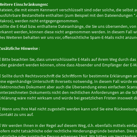
Weitere Einschränkungen:
Dateien, die mit einem Kennwort verschlüsselt sind oder solche, die selbst
ausführbare Bestandteile enthalten (zum Beispiel mit den Dateiendungen *.e
Makros), werden nicht entgegengenommen.
Sollte die E-Mail bzw. enthaltene Dateianhänge, die Sie uns übersenden, von
erkannt werden, können diese nicht angenommen werden. In diesem Fall wir
Des Weiteren behalten wir uns vor, offensichtliche Spam-E-Mails nicht anz
Zusätzliche Hinweise
:
 Bitte beachten Sie, dass unverschlüsselte E-Mails auf ihrem Weg durch das
oder geändert werden können, ohne dass Absender und Empfänger der E-Ma
 Sollte durch Rechtsvorschrift die Schriftform für bestimmte Erklärungen 
eine eigenhändige Unterschrift Ihrerseits notwendig. In diesem Fall würde ein
elektronisches Dokument aber auch die Übersendung eines einfachen Scans (
unterzeichneten Dokuments nicht den rechtlichen Anforderungen an die Sc
Erklärung wäre nicht wirksam und würde bei gesetzlichen Fristen insoweit di
 Wenn uns Ihre Mail nicht zugestellt werden kann und Sie eine Rückweisung
Kontakt zu uns auf.
 Wir werden Ihnen in der Regel auf diesem Weg, d.h. ebenfalls mittels einfac
sofern nicht tatsächliche oder rechtliche Hinderungsgründe bestehen. Dies is
natürliche oder juristische Person erkennen lässt. Wir bitten um Verständni