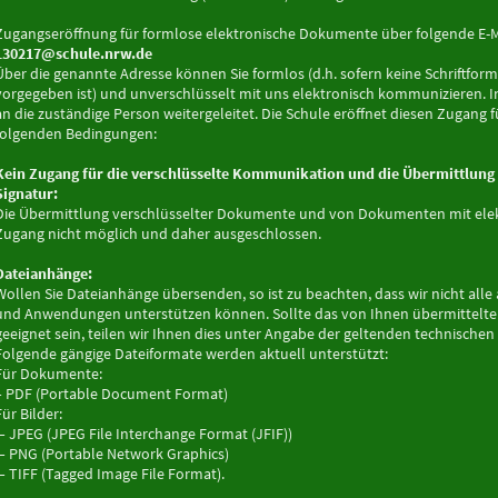
Zugangseröffnung für formlose elektronische Dokumente über folgende E-M
130217@schule.nrw.de
Über die genannte Adresse können Sie formlos (d.h. sofern keine Schriftfor
vorgegeben ist) und unverschlüsselt mit uns elektronisch kommunizieren. Inn
an die zuständige Person weitergeleitet. Die Schule eröffnet diesen Zugang f
folgenden Bedingungen:
Kein Zugang für die verschlüsselte Kommunikation und die Übermittlun
Signatur:
Die Übermittlung verschlüsselter Dokumente und von Dokumenten mit elekt
Zugang nicht möglich und daher ausgeschlossen.
Dateianhänge:
Wollen Sie Dateianhänge übersenden, so ist zu beachten, dass wir nicht all
und Anwendungen unterstützen können. Sollte das von Ihnen übermittelte
geeignet sein, teilen wir Ihnen dies unter Angabe der geltenden technisc
Folgende gängige Dateiformate werden aktuell unterstützt:
Für Dokumente:
– PDF (Portable Document Format)
Für Bilder:
– JPEG (JPEG File Interchange Format (JFIF))
– PNG (Portable Network Graphics)
– TIFF (Tagged Image File Format).